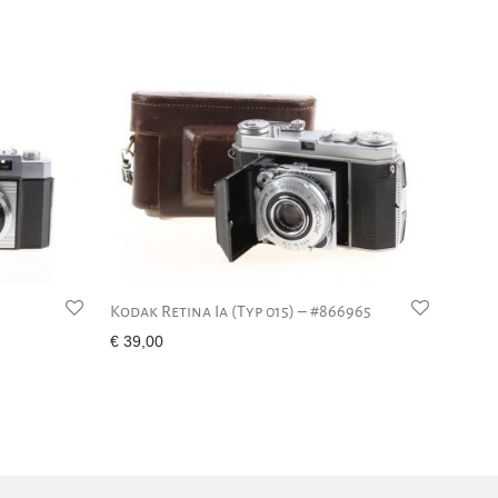
Kodak Retina Ia (Typ 015) – #866965
€
39,00