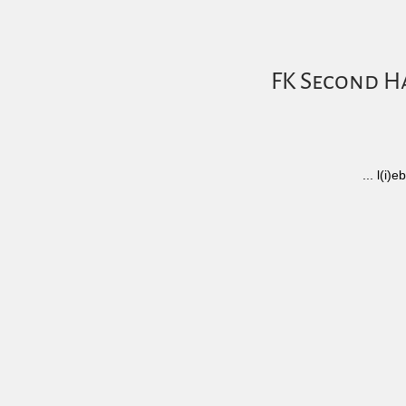
FK Second Ha
... l(i