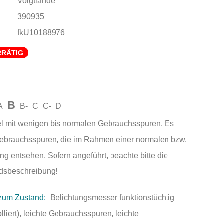
Voigtländer
390935
fkU10188976
RRÄTIG
B
A
B-
C
C-
D
el mit wenigen bis normalen Gebrauchsspuren. Es
Gebrauchsspuren, die im Rahmen einer normalen bzw.
ng entsehen. Sofern angeführt, beachte bitte die
andsbeschreibung!
zum Zustand:
Belichtungsmesser funktionstüchtig
olliert), leichte Gebrauchsspuren, leichte