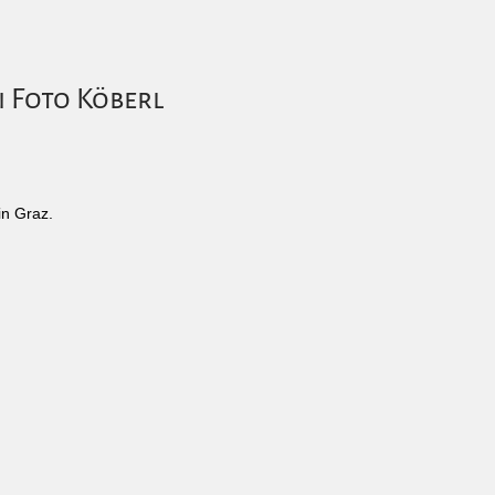
i Foto Köberl
in Graz.