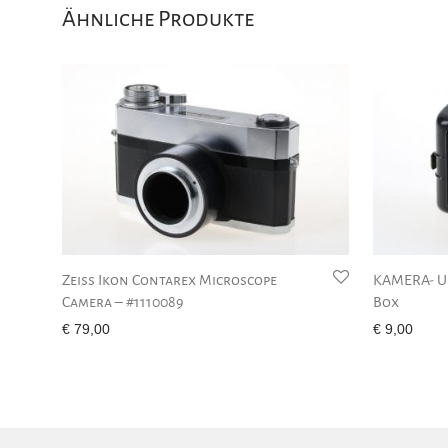
Ähnliche Produkte
Zeiss Ikon Contarex Microscope
KAMERA- U
Camera – #1110089
Box
€
79,00
€
9,00