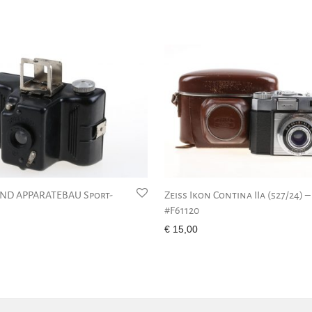
ND APPARATEBAU Sport-
Zeiss Ikon Contina IIa (527/24) –
#F61120
€
15,00