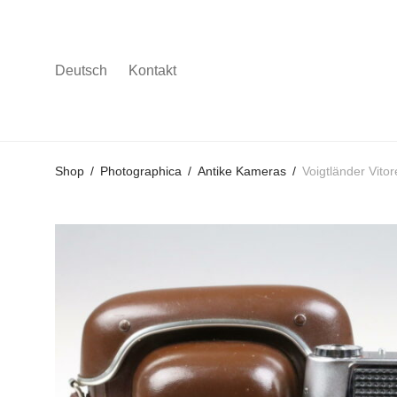
Deutsch
Kontakt
Gehe
Gehe
Gehe
Shop
/
Photographica
/
Antike Kameras
/
Voigtländer Vito
zum
zu
zu
Hauptmenü
den
den