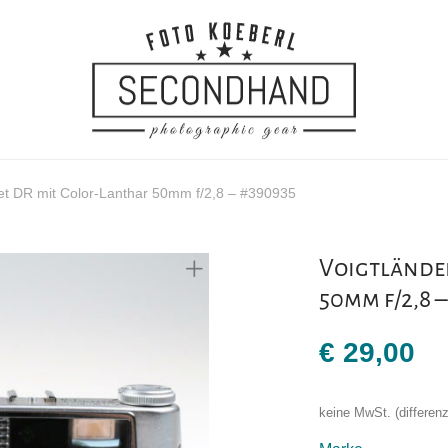
ret DR mit Color-Lanthar 50mm f/2,8 – #390935
Voigtländer
50mm f/2,8 
€
29,00
keine MwSt. (differe