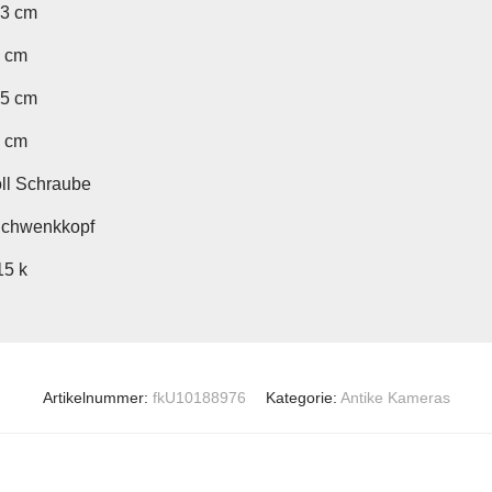
53 cm
7 cm
25 cm
7 cm
oll Schraube
 Schwenkkopf
15 k
Artikelnummer:
fkU10188976
Kategorie:
Antike Kameras