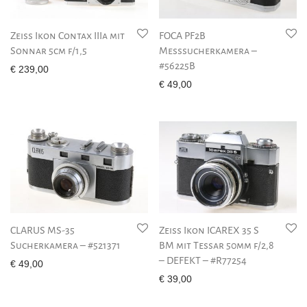
Zeiss Ikon Contax IIIa mit
FOCA PF2B
Sonnar 5cm f/1,5
Messsucherkamera –
#56225B
€
239,00
€
49,00
CLARUS MS-35
Zeiss Ikon ICAREX 35 S
Sucherkamera – #521371
BM mit Tessar 50mm f/2,8
– DEFEKT – #R77254
€
49,00
€
39,00