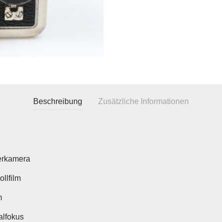
Beschreibung
Zusätzliche Informationen
erkamera
llfilm
m
lfokus