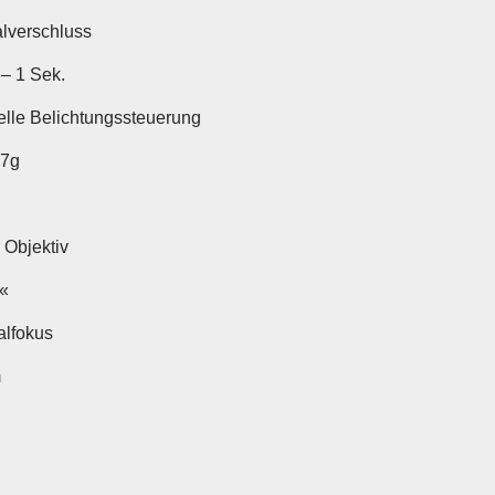
alverschluss
 – 1 Sek.
lle Belichtungssteuerung
27g
 Objektiv
«
lfokus
m