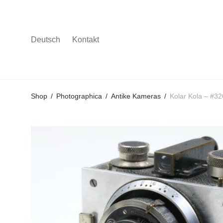
Deutsch
Kontakt
Gehe
Gehe
Gehe
Shop
/
Photographica
/
Antike Kameras
/
Kolar Kola – #3
zum
zu
zu
Hauptmenü
den
den