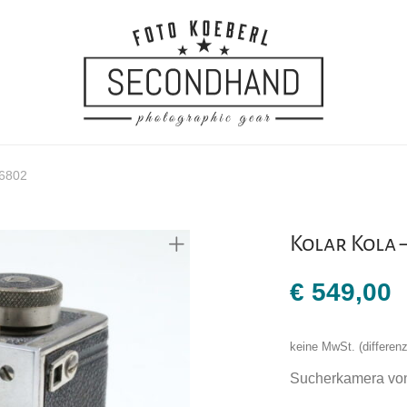
26802
Kolar Kola 
€
549,00
keine MwSt. (differe
Sucherkamera von