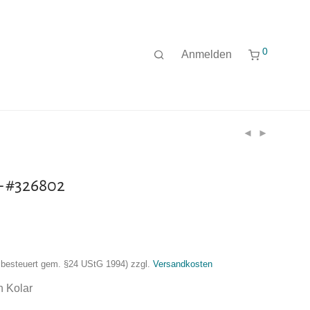
0
Anmelden
– #326802
nzbesteuert gem. §24 UStG 1994)
zzgl.
Versandkosten
 Kolar