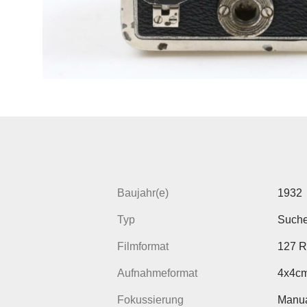
Baujahr(e)
1932
Typ
Such
Filmformat
127 Ro
Aufnahmeformat
4x4c
Fokussierung
Manua