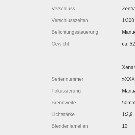
Verschluss
Zentr
Verschlusszeiten
1/300
Belichtungssteuerung
Manue
Gewicht
ca. 5
Xenar
Seriennummer
»XXX
Fokussierung
Manua
Brennweite
50m
Lichtstärke
1:2,9
Blendenlamellen
10