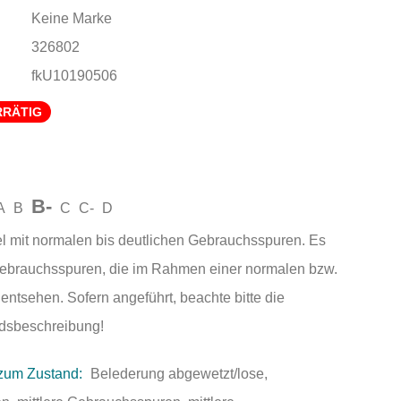
Keine Marke
326802
fkU10190506
RRÄTIG
B-
A
B
C
C-
D
el mit normalen bis deutlichen Gebrauchsspuren. Es
Gebrauchsspuren, die im Rahmen einer normalen bzw.
entsehen. Sofern angeführt, beachte bitte die
andsbeschreibung!
zum Zustand:
Belederung abgewetzt/lose,